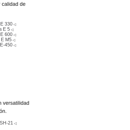
 calidad de
E 330
◁
 E 5
◁
E 600
◁
 E M5
◁
E-450
◁
versatilidad
ón.
SH-21
◁