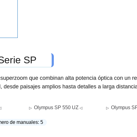
Serie SP
superzoom que combinan alta potencia óptica con un r
, desde paisajes amplios hasta detalles a larga distanci
Olympus SP 550 UZ
Olympus SP
◁
▷
◁
▷
ero de manuales: 5