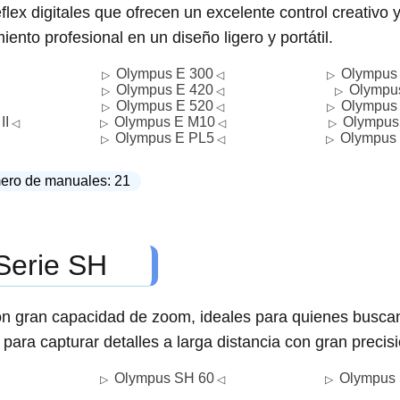
ex digitales que ofrecen un excelente control creativo y
nto profesional en un diseño ligero y portátil.
Olympus E 300
Olympus 
▷
◁
▷
Olympus E 420
Olympus
▷
◁
▷
Olympus E 520
Olympus 
▷
◁
▷
II
Olympus E M10
Olympus
◁
▷
◁
▷
Olympus E PL5
Olympus 
▷
◁
▷
ro de manuales: 21
Serie SH
 gran capacidad de zoom, ideales para quienes buscan 
 para capturar detalles a larga distancia con gran precisi
Olympus SH 60
Olympus 
▷
◁
▷