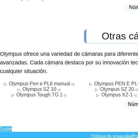
Núm
Otras c
Olympus ofrece una variedad de cámaras para diferent
avanzadas. Cada cámara destaca por su innovación tecn
cualquier situación.
Olympus Pen e PL6 manual
Olympus PEN E PL
▷
◁
▷
Olympus SZ 10
Olympus SZ 20
▷
◁
▷
◁
Olympus Tough TG 1
Olympus XZ-1
▷
◁
▷
◁
Núme
Subir
Política de privacidad
Po