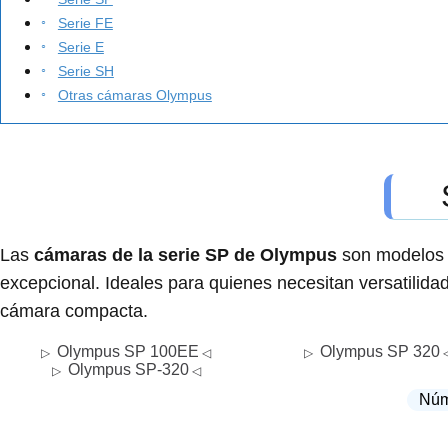
Serie FE
Serie E
Serie SH
Otras cámaras Olympus
Las
cámaras de la serie SP de Olympus
son modelos 
excepcional. Ideales para quienes necesitan versatilidad
cámara compacta.
Olympus SP 100EE
Olympus SP 320
▷
◁
▷
Olympus SP-320
▷
◁
Núm