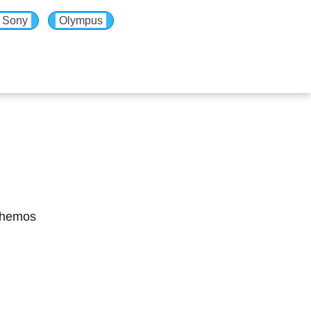
Sony
Olympus
o hemos